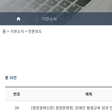
기관소식
홈 > 기관소식 > 언론보도
총
28
건
번호
제목
28
[광양경제신문] 광양문화원, 장애인 평생교육 성과 