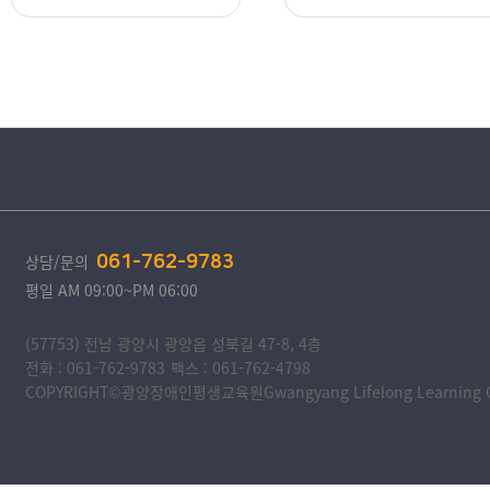
평생교육 프로그램들로 모두
이번 원예 수업은 단순히 식
가 웃음꽃 피우며 함께 성장
물을 심는 기술을 ...
하는 소중한 시간...
상담/문의
061-762-9783
평일 AM 09:00~PM 06:00
(57753) 전남 광양시 광양읍 성북길 47-8, 4층
전화 : 061-762-9783
팩스 : 061-762-4798
COPYRIGHT©광양장애인평생교육원Gwangyang Lifelong Learning Cente