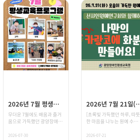
2026년 7월 평생교육프로그램
2026년 7월 21일(화) 선샤인원예연구회
무더운 7월에도 배움과 즐거
[초록빛 가득했던 하루, 따뜻
움으로 가득했던 광양장애인
한 마음을 나누는 원예 수업
평생교육원의 일상을 공유합
🌸] 26년 7월 21일(화) 성
니다! ✨ 알차고 활기찬 7월의
장애인 학습자분들과 함께
2026-07-30
2026-07-21