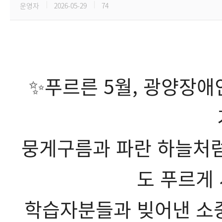
운영자
2026-05-29
74
✨푸르른 5월, 광양장
뭉게구름과 파란 하늘처
도 푸르게
학습자분들과 빚어낸 소