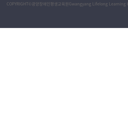
COPYRIGHT©광양장애인평생교육원Gwangyang Lifelong Learning Cente